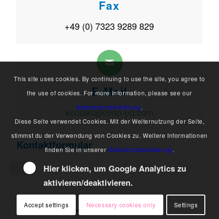
Fax
+49 (0) 7323 9289 829
This site uses cookies. By continuing to use the site, you agree to
E-Mail
the use of cookies. For more information, please see our
Datenschutzerklärung
.
kontakt@ceno-pq.com
Diese Seite verwendet Cookies. Mit der Weiternutzung der Seite,
stimmst du der Verwendung von Cookies zu. Weitere Informationen
Kontaktformular
finden Sie in unserer
Datenschutzerklärung
.
Hier klicken, um Google Analytics zu
aktivieren/deaktivieren.
Accept settings
Necessary cookies only
Settings
© Copyright - Ceno Power Quality GmbH